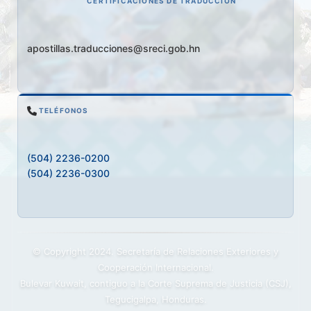
CERTIFICACIONES DE TRADUCCIÓN
apostillas.traducciones@sreci.gob.hn
TELÉFONOS
(504) 2236-0200
(504) 2236-0300
© Copyright 2024. Secretaría de Relaciones Exteriores y
Cooperación Internacional.
Bulevar Kuwait, contiguo a la Corte Suprema de Justicia (CSJ),
Tegucigalpa, Honduras.