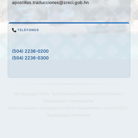
apostillas.traducciones@sreci.gob.hn
TELÉFONOS
(504) 2236-0200
(504) 2236-0300
© Copyright 2024. Secretaría de Relaciones Exteriores y
Cooperación Internacional.
Bulevar Kuwait, contiguo a la Corte Suprema de Justicia (CSJ),
Tegucigalpa, Honduras.